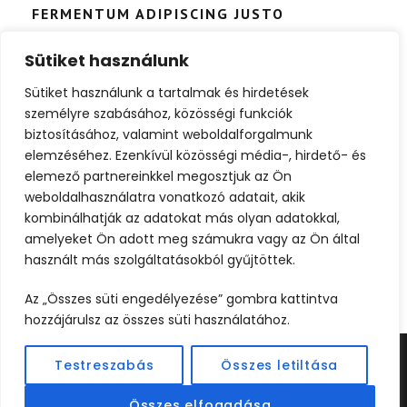
FERMENTUM ADIPISCING JUSTO
City
/
Luxury
Sütiket használunk
Cras justo odio, dapibus ac facilisis in, egestas eget
Sütiket használunk a tartalmak és hirdetések
quam. Nulla vitae elit libero, a pharetra augue. Morbi
személyre szabásához, közösségi funkciók
leo risus, porta ac consectetur ac, vestibulum at eros.
biztosításához, valamint weboldalforgalmunk
Praesent commodo cursus magna, vel scelerisque
elemzéséhez. Ezenkívül közösségi média-, hirdető- és
nisl consectetur et. Donec ullamcorper nulla non
elemező partnereinkkel megosztjuk az Ön
metus auctor fringilla.
weboldalhasználatra vonatkozó adatait, akik
kombinálhatják az adatokat más olyan adatokkal,
amelyeket Ön adott meg számukra vagy az Ön által
használt más szolgáltatásokból gyűjtöttek.
Az „Összes süti engedélyezése” gombra kattintva
hozzájárulsz az összes süti használatához.
Testreszabás
Összes letiltása
©2024 UTAZOOM - MINDEN JOG FENNTARTVA |
KÉSZÍTETTE
WEBCREATIVE
Összes elfogadása