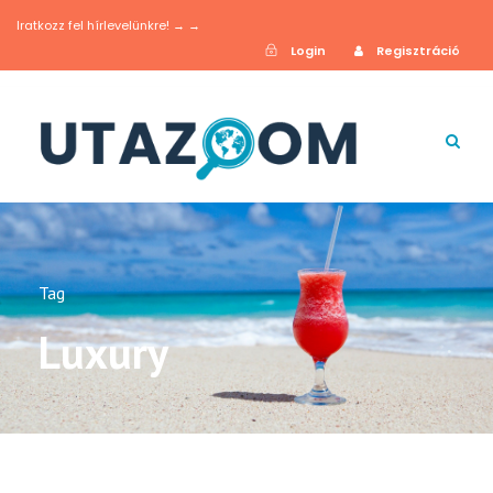
Iratkozz fel hírlevelünkre! → →
Login
Regisztráció
Tag
Luxury