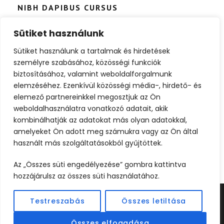
NIBH DAPIBUS CURSUS
Backpack
/
Tour
Sütiket használunk
Cras justo odio, dapibus ac facilisis in, egestas eget
Sütiket használunk a tartalmak és hirdetések
quam. Nulla vitae elit libero, a pharetra augue. Morbi
személyre szabásához, közösségi funkciók
leo risus, porta ac consectetur ac, vestibulum at eros.
biztosításához, valamint weboldalforgalmunk
Praesent commodo cursus magna, vel scelerisque
elemzéséhez. Ezenkívül közösségi média-, hirdető- és
nisl consectetur et. Donec ullamcorper nulla non
elemező partnereinkkel megosztjuk az Ön
metus auctor fringilla.
weboldalhasználatra vonatkozó adatait, akik
kombinálhatják az adatokat más olyan adatokkal,
amelyeket Ön adott meg számukra vagy az Ön által
használt más szolgáltatásokból gyűjtöttek.
Az „Összes süti engedélyezése” gombra kattintva
hozzájárulsz az összes süti használatához.
Testreszabás
Összes letiltása
©2024 UTAZOOM - MINDEN JOG FENNTARTVA |
KÉSZÍTETTE
WEBCREATIVE
Összes elfogadása