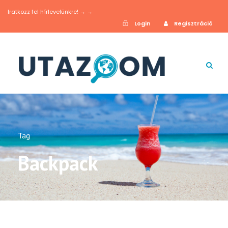
Iratkozz fel hírlevelünkre! → →
Login
Regisztráció
Tag
Backpack