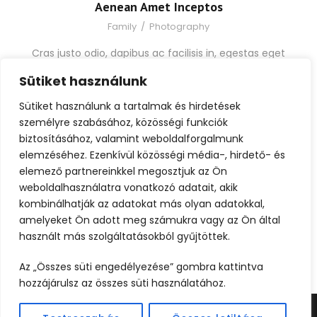
Aenean Amet Inceptos
Family
/
Photography
Cras justo odio, dapibus ac facilisis in, egestas eget
quam. Nulla vitae elit libero, a pharetra augue. Morbi
Sütiket használunk
leo risus, […]
Sütiket használunk a tartalmak és hirdetések
személyre szabásához, közösségi funkciók
biztosításához, valamint weboldalforgalmunk
Great Paris
elemzéséhez. Ezenkívül közösségi média-, hirdető- és
Paris
/
Photography
elemező partnereinkkel megosztjuk az Ön
weboldalhasználatra vonatkozó adatait, akik
Cras justo odio, dapibus ac facilisis in, egestas eget
kombinálhatják az adatokat más olyan adatokkal,
quam. Nulla vitae elit libero, a pharetra augue. Morbi
amelyeket Ön adott meg számukra vagy az Ön által
leo risus, […]
használt más szolgáltatásokból gyűjtöttek.
Az „Összes süti engedélyezése” gombra kattintva
hozzájárulsz az összes süti használatához.