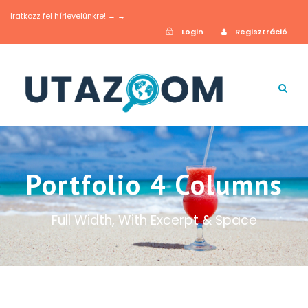
Iratkozz fel hírlevelünkre! → →
Login
Regisztráció
Portfolio 4 Columns
Full Width, With Excerpt & Space