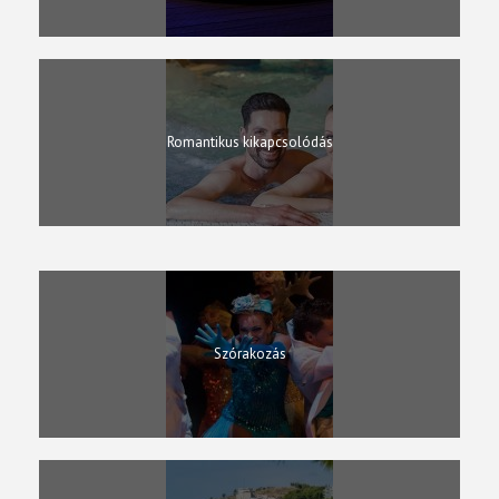
Romantikus kikapcsolódás
Síutak
Szórakozás