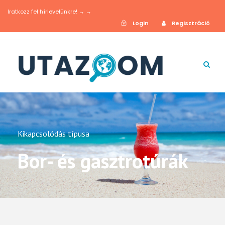
Iratkozz fel hírlevelünkre! → →
Login
Regisztráció
Kikapcsolódás típusa
Bor- és gasztrotúrák