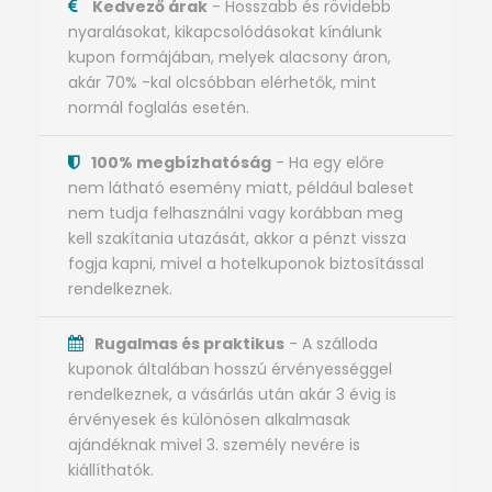
Kedvező árak
- Hosszabb és rövidebb
nyaralásokat, kikapcsolódásokat kínálunk
kupon formájában, melyek alacsony áron,
akár 70% -kal olcsóbban elérhetők, mint
normál foglalás esetén.
100% megbízhatóság
- Ha egy előre
nem látható esemény miatt, például baleset
nem tudja felhasználni vagy korábban meg
kell szakítania utazását, akkor a pénzt vissza
fogja kapni, mivel a hotelkuponok biztosítással
rendelkeznek.
Rugalmas és praktikus
- A szálloda
kuponok általában hosszú érvényességgel
rendelkeznek, a vásárlás után akár 3 évig is
érvényesek és különösen alkalmasak
ajándéknak mivel 3. személy nevére is
kiállíthatók.