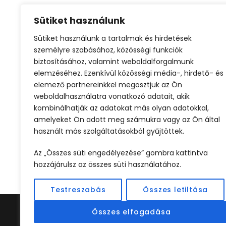
Sütiket használunk
Sütiket használunk a tartalmak és hirdetések
Olcsó repjegy
Városlátogatás
Városl
személyre szabásához, közösségi funkciók
biztosításához, valamint weboldalforgalmunk
elemzéséhez. Ezenkívül közösségi média-, hirdető- és
elemező partnereinkkel megosztjuk az Ön
weboldalhasználatra vonatkozó adatait, akik
kombinálhatják az adatokat más olyan adatokkal,
amelyeket Ön adott meg számukra vagy az Ön által
használt más szolgáltatásokból gyűjtöttek.
ELŐZŐ
Az „Összes süti engedélyezése” gombra kattintva
hozzájárulsz az összes süti használatához.
Testreszabás
Összes letiltása
Összes elfogadása
©2024 