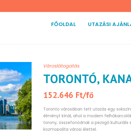
FŐOLDAL
UTAZÁSI AJÁN
Városlátogatás
TORONTÓ, KAN
152.646 Ft/fő
Toronto városában tett utazás egy sokszí
élményt kínál, ahol a modern felhőkarcolók
torony, összefonódnak a pezsgő kulturális s
kozmopolita városi élettel.