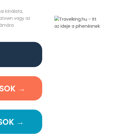
i kínálata,
natown vagy az
számára
ÁSOK →
SOK →