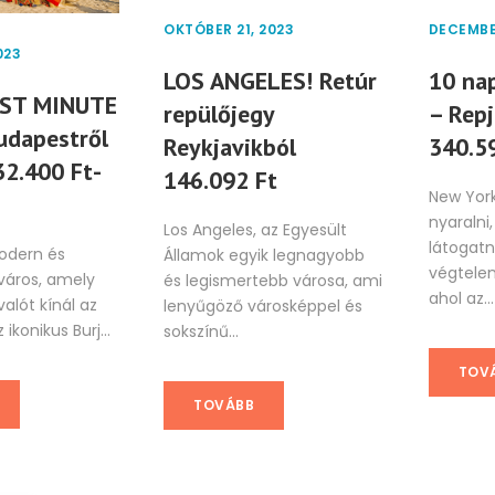
OKTÓBER 21, 2023
DECEMBE
023
LOS ANGELES! Retúr
10 na
RST MINUTE
repülőjegy
– Repj
udapestről
Reykjavikból
340.5
32.400 Ft-
146.092 Ft
New Yor
nyaralni,
Los Angeles, az Egyesült
látogatn
odern és
Államok egyik legnagyobb
végtelen
 város, amely
és legismertebb városa, ami
ahol az...
alót kínál az
lenyűgöző városképpel és
ikonikus Burj...
sokszínű...
TOV
TOVÁBB