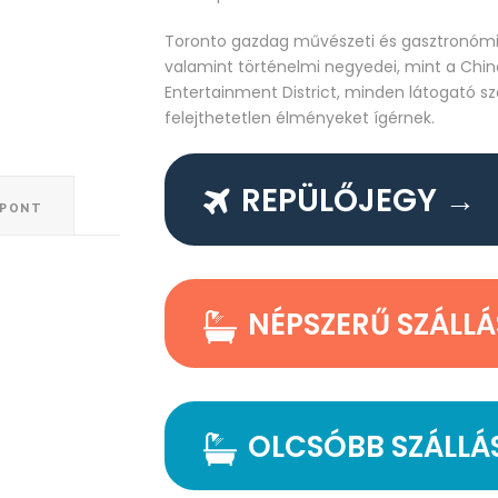
Toronto gazdag művészeti és gasztronómia
valamint történelmi negyedei, mint a Chi
Entertainment District, minden látogató 
felejthetetlen élményeket ígérnek.
REPÜLŐJEGY →
ŐPONT
NÉPSZERŰ SZÁLL
OLCSÓBB SZÁLLÁ