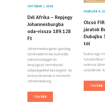
OKTÓBER 1, 2023
FEBRUÁR 5, 2
Dél Afrika – Repjegy
Olcsó FI
Johannesburgba
járatok B
oda-vissza 189.128
Dubajba 
Ft
tól
Johannesburgban gazdag
Dubai egy m
történelemmel, kulturális
futurisztikus
sokszínűséggel és
számos látniv
lenyűgöző természeti
utazóknak. Az 
szépségekkel kecsegtet. Az
aranyvárosnak is nevezett
Johannesburg...
TOVÁBB
TOVÁBB