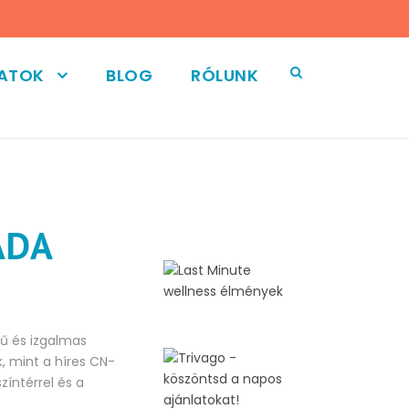
LATOK
BLOG
RÓLUNK
ADA
nű és izgalmas
, mint a híres CN-
zíntérrel és a