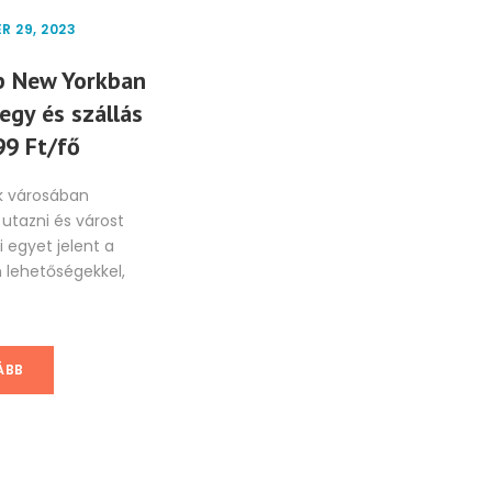
R 29, 2023
FEBRUÁR 27, 2023
SZE
p New Yorkban
Dubaji nyaralás
Mu
egy és szállás
rendkívül
Re
99 Ft/fő
megfizethető áron
12
k városában
 utazni és várost
Dubai egy modern és
Egy
i egyet jelent a
futurisztikus város, amely
ekle
 lehetőségekkel,
számos látnivalót kínál az
aho
utazóknak. Az ikonikus Burj...
for
élve
ÁBB
TOVÁBB