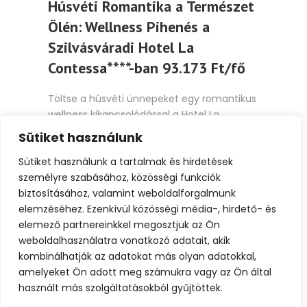
Húsvéti Romantika a Természet
Ölén: Wellness Pihenés a
Szilvásváradi Hotel La
Contessa****-ban 93.173 Ft/fő
Töltse a húsvéti ünnepeket egy romantikus
wellness kikapcsolódással a Hotel La
Contessa**** csodálatos környezetében,
Sütiket használunk
Szilvásvárad...
Sütiket használunk a tartalmak és hirdetések
személyre szabásához, közösségi funkciók
Tovább
biztosításához, valamint weboldalforgalmunk
elemzéséhez. Ezenkívül közösségi média-, hirdető- és
elemező partnereinkkel megosztjuk az Ön
weboldalhasználatra vonatkozó adatait, akik
kombinálhatják az adatokat más olyan adatokkal,
amelyeket Ön adott meg számukra vagy az Ön által
1
2
használt más szolgáltatásokból gyűjtöttek.