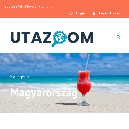
Iratkozz fel hírlevelünkre! → →
Login
Regisztráció
Kategória
Magyarország