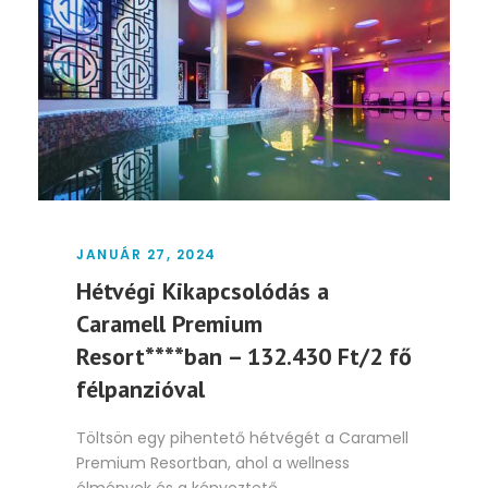
JANUÁR 27, 2024
Hétvégi Kikapcsolódás a
Caramell Premium
Resort****ban – 132.430 Ft/2 fő
félpanzióval
Töltsön egy pihentető hétvégét a Caramell
Premium Resortban, ahol a wellness
élmények és a kényeztető...