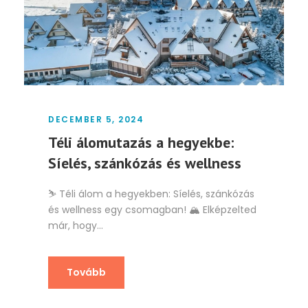
DECEMBER 5, 2024
Téli álomutazás a hegyekbe:
Síelés, szánkózás és wellness
⛷️ Téli álom a hegyekben: Síelés, szánkózás
és wellness egy csomagban! 🏔️ Elképzelted
már, hogy...
Tovább