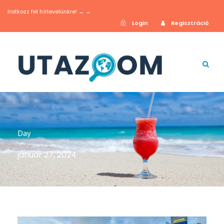
Iratkozz fel hírlevelünkre! → →
Login
Regisztráció
Day
január 27, 2024