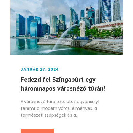
JANUÁR 27, 2024
Fedezd fel Szingapúrt egy
háromnapos városnéző túrán!
E városnéző túra tökéletes egyensúlyt
teremt a modern városi élmények, a
természeti szépségek és a...