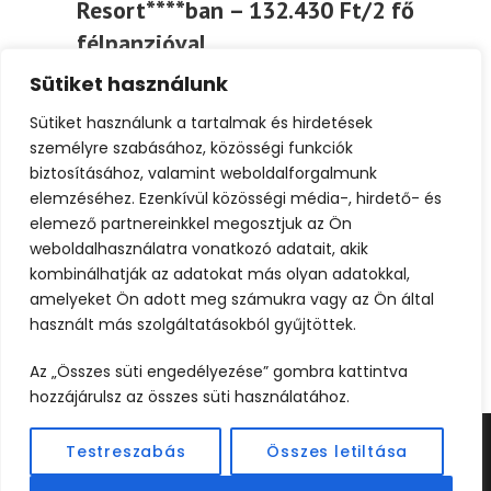
Resort****ban – 132.430 Ft/2 fő
félpanzióval
Sütiket használunk
Töltsön egy pihentető hétvégét a Caramell
Premium Resortban, ahol a wellness
Sütiket használunk a tartalmak és hirdetések
élmények és a kényeztető...
személyre szabásához, közösségi funkciók
biztosításához, valamint weboldalforgalmunk
elemzéséhez. Ezenkívül közösségi média-, hirdető- és
Tovább
elemező partnereinkkel megosztjuk az Ön
weboldalhasználatra vonatkozó adatait, akik
kombinálhatják az adatokat más olyan adatokkal,
amelyeket Ön adott meg számukra vagy az Ön által
használt más szolgáltatásokból gyűjtöttek.
Az „Összes süti engedélyezése” gombra kattintva
hozzájárulsz az összes süti használatához.
Testreszabás
Összes letiltása
©2024 UTAZOOM - MINDEN JOG FENNTARTVA |