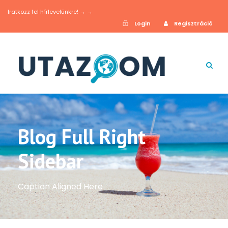
Iratkozz fel hírlevelünkre! → →
Login
Regisztráció
Blog Full Right
Sidebar
Caption Aligned Here