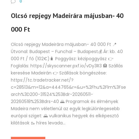
0
Olcsó repjegy Madeirára májusban- 40
000 Ft
Olcsó repjegy Madeirára májusban- 40 000 Ft 📍
Útvonal: Budapest – Funchal – Budapest💰 Ár: kb. 40
000 Ft / fő (102€)🧳 Poggyász: kézipoggyász 👉
Foglalás: https://skyscanner.pxf.io/vDy3R3 🏨 Szállás
keresése Madeirán 👉 Szállások böngészése:
https://tc.tradetracker.net/?
c=28513&m=12&a=444765&r=&u=%2Fhu%2Flm%3Fse
arch%3D200-31524%253Bdr-20260511-
20260518%253Bdrs-40 🌄 Programok és élmények
Madeira nem véletlenül az egyik legkülönlegesebb
európai sziget: 🌄 vulkanikus hegyek és elképesztő
kilátások 🥾 híres levada...