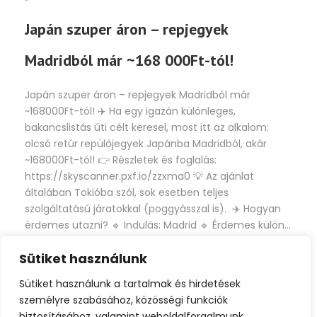
Japán szuper áron – repjegyek
Madridból már ~168 000Ft-tól!
Japán szuper áron – repjegyek Madridból már
~168000Ft-tól! ✈️ Ha egy igazán különleges,
bakancslistás úti célt keresel, most itt az alkalom:
olcsó retúr repülőjegyek Japánba Madridból, akár
~168000Ft-tól! 👉 Részletek és foglalás:
https://skyscanner.pxf.io/zzxma0 💡 Az ajánlat
általában Tokióba szól, sok esetben teljes
szolgáltatású járatokkal (poggyásszal is). ✈️ Hogyan
érdemes utazni? 🔹 Indulás: Madrid 🔹 Érdemes külön...
Sütiket használunk
Tovább
Sütiket használunk a tartalmak és hirdetések
személyre szabásához, közösségi funkciók
biztosításához, valamint weboldalforgalmunk