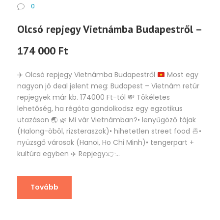
0
Olcsó repjegy Vietnámba Budapestről –
174 000 Ft
✈️
Olcsó repjegy Vietnámba Budapestről
Most egy
nagyon jó deal jelent meg: Budapest – Vietnám retúr
repjegyek már kb. 174000 Ft-tól
💸
Tökéletes
lehetőség, ha régóta gondolkodsz egy egzotikus
utazáson
🌏
🌿
Mi vár Vietnámban?• lenyűgöző tájak
(Halong-öböl, rizsteraszok)• hihetetlen street food
🍜
•
nyüzsgő városok (Hanoi, Ho Chi Minh)• tengerpart +
kultúra egyben
✈️
Repjegy:
👉
...
Tovább