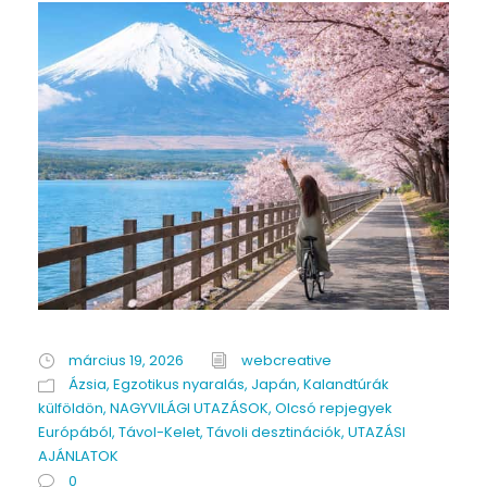
március 19, 2026
webcreative
Ázsia
,
Egzotikus nyaralás
,
Japán
,
Kalandtúrák
külföldön
,
NAGYVILÁGI UTAZÁSOK
,
Olcsó repjegyek
Európából
,
Távol-Kelet
,
Távoli desztinációk
,
UTAZÁSI
AJÁNLATOK
0