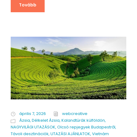
Tovább
április 7, 2026
webcreative
Ázsia
,
Délkelet Ázsia
,
Kalandtúrák külföldön
,
NAGYVILÁGI UTAZÁSOK
,
Olcsó repjegyek Budapestről
,
Távoli desztinációk
,
UTAZÁSI AJÁNLATOK
,
Vietnám