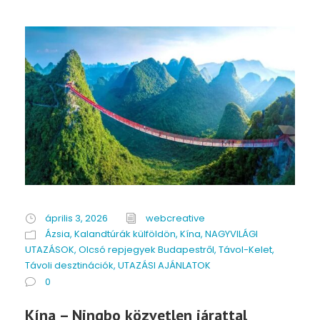
április 3, 2026
webcreative
Ázsia
,
Kalandtúrák külföldön
,
Kína
,
NAGYVILÁGI
UTAZÁSOK
,
Olcsó repjegyek Budapestről
,
Távol-Kelet
,
Távoli desztinációk
,
UTAZÁSI AJÁNLATOK
0
Kína – Ningbo közvetlen járattal