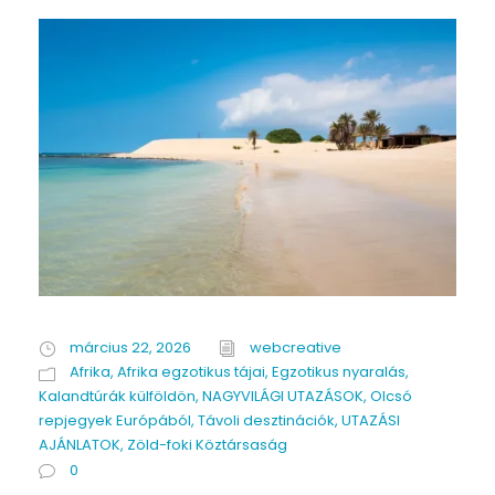
március 22, 2026
webcreative
Afrika
,
Afrika egzotikus tájai
,
Egzotikus nyaralás
,
Kalandtúrák külföldön
,
NAGYVILÁGI UTAZÁSOK
,
Olcsó
repjegyek Európából
,
Távoli desztinációk
,
UTAZÁSI
AJÁNLATOK
,
Zöld-foki Köztársaság
0