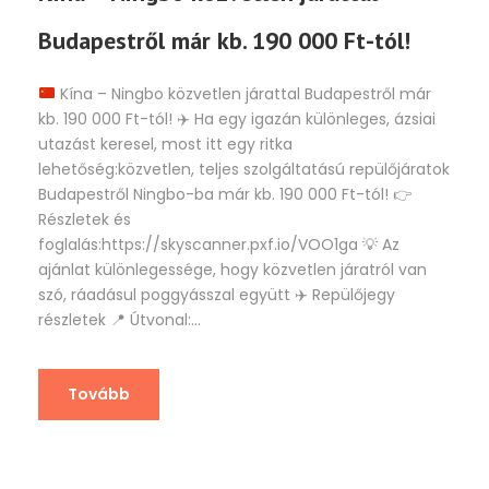
Budapestről már kb. 190 000 Ft-tól!
Kína – Ningbo közvetlen járattal Budapestről már
kb. 190 000 Ft-tól!
✈️
Ha egy igazán különleges, ázsiai
utazást keresel, most itt egy ritka
lehetőség:közvetlen, teljes szolgáltatású repülőjáratok
Budapestről Ningbo-ba már kb. 190 000 Ft-tól!
👉
Részletek és
foglalás:https://skyscanner.pxf.io/VOO1ga
💡
Az
ajánlat különlegessége, hogy közvetlen járatról van
szó, ráadásul poggyásszal együtt
✈️
Repülőjegy
részletek
📍
Útvonal:...
Tovább