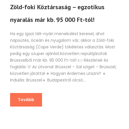
Zöld-foki Köztársaság – egzotikus
nyaralás már kb. 95 000 Ft-tól!
Ha egy igazi téli-nyári menekülést keresel, ahol
napsütés, óceán és nyugalom vár, akkor a Zöld-foki
Köztársaság (Cape Verde) tökéletes választás. Most
pedig egy szuper ajánlat:közvetlen repülőjáratok
Brüsszelből már kb. 95 000 Ft-tól! 👉 Részletek és
foglalás 💡 Az útvonal: Brüsszel – Sal sziget – Brüsszel,
közvetlen járattal ✈️ Hogyan érdemes utazni? 🔹
Indulás: Brüsszel🔹 Budapestről olcsó...
Tovább