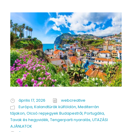
április 17, 2026
webcreative
Európa
,
Kalandtúrák külföldön
,
Mediterrán
tájakon
,
Olcsó repjegyek Budapestről
,
Portugália
,
Tavak és hegyvidék
,
Tengerparti nyaralás
,
UTAZÁSI
AJÁNLATOK