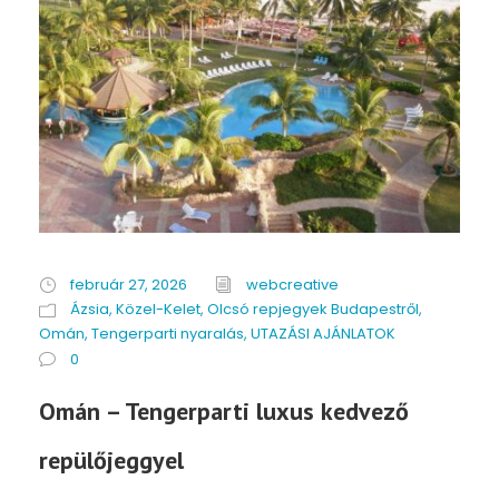
február 27, 2026
webcreative
Ázsia
,
Közel-Kelet
,
Olcsó repjegyek Budapestről
,
Omán
,
Tengerparti nyaralás
,
UTAZÁSI AJÁNLATOK
0
Omán – Tengerparti luxus kedvező
repülőjeggyel