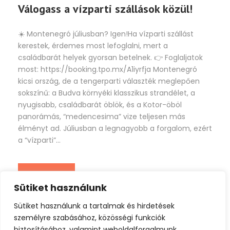
Válogass a vízparti szállások közül!
☀️ Montenegró júliusban? Igen!Ha vízparti szállást
kerestek, érdemes most lefoglalni, mert a
családbarát helyek gyorsan betelnek. 👉 Foglaljatok
most: https://booking.tpo.mx/A1iyrfja Montenegró
kicsi ország, de a tengerparti választék meglepően
sokszínű: a Budva környéki klasszikus strandélet, a
nyugisabb, családbarát öblök, és a Kotor-öböl
panorámás, “medencesima” vize teljesen más
élményt ad. Júliusban a legnagyobb a forgalom, ezért
a “vízparti”...
Tovább
Sütiket használunk
Sütiket használunk a tartalmak és hirdetések
személyre szabásához, közösségi funkciók
biztosításához, valamint weboldalforgalmunk