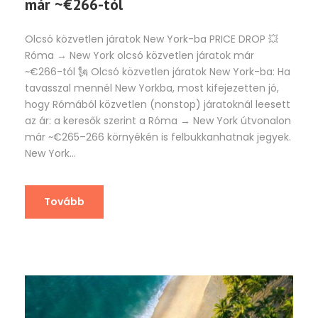
már ~€266-tól
Olcsó közvetlen járatok New York-ba PRICE DROP 💥
Róma → New York olcsó közvetlen járatok már
~€266-tól 🗽 Olcsó közvetlen járatok New York-ba: Ha
tavasszal mennél New Yorkba, most kifejezetten jó,
hogy Rómából közvetlen (nonstop) járatoknál leesett
az ár: a keresők szerint a Róma → New York útvonalon
már ~€265–266 környékén is felbukkanhatnak jegyek.
New York...
Tovább