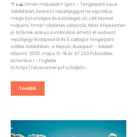
🌴☀️🌊 Omán májusban? Igen! – Tengerparti luxus
Salalahban, kedvező repülőjeggyel Ha egzotikus,
mégis biztonságos és különleges úti célt keresel
májusra, Omán tökéletes választás. Most kifejezetten
jó ár/érték arányú kombináció érhető el: kedvező
repülőjegy Budapestről és 5 csillagos tengerparti
szállás Salalahban. ✈️ Repülő: Budapest – Salalah
Időpont: 2026. május 10–18.Ár: 97 243 FtÁtszállás:
Isztambul 👉 Foglalás
itt:https://skyscanner.pxf.io/k4jb5V...
Tovább