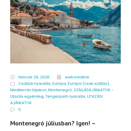
február 26, 2026
webcreative
Családi nyaralás
,
Európa
,
Európa (csak szállás)
,
Mediterrán tájakon
,
Montenegró
,
SZÁLLÁSAJÁNLATOK -
Utazás egyénileg
,
Tengerparti nyaralás
,
UTAZÁSI
AJÁNLATOK
0
Montenegró júliusban? Igen! –