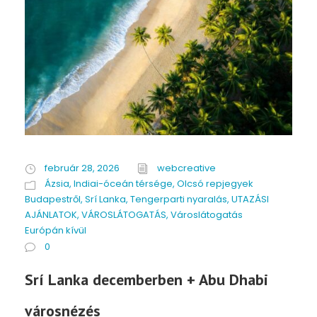
február 28, 2026
webcreative
Ázsia
,
Indiai-óceán térsége
,
Olcsó repjegyek
Budapestről
,
Srí Lanka
,
Tengerparti nyaralás
,
UTAZÁSI
AJÁNLATOK
,
VÁROSLÁTOGATÁS
,
Városlátogatás
Európán kívül
0
Srí Lanka decemberben + Abu Dhabi
városnézés