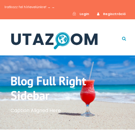
Iratkozz fel hírlevelünkre! → →
Login
Regisztráció
Blog Full Right
Sidebar
Caption Aligned Here