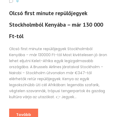
0
Olcsó first minute repülőjegyek
Stockholmból Kenyába – már 130 000
Ft-tól
Olcsó first minute repülőjegyek Stockholmból
Kenyába – már 130000 Ft-tól Most kivételesen jó áron
lehet eljutni Kelet-Afrika egyik legizgalmasabb
országába. A Brussels Airlines járataival Stockholm –
Nairobi – Stockholm útvonalon már €347-től
elérhetők retúr repülőjegyek. Kenya az egyik
legsokszínűbb úti cél Afrikában: legendás szafarik,
végtelen szavannák, trópusi tengerpartok és gazdag
kultúra várja az utazókat. 👉 Jegyek...
Tovább