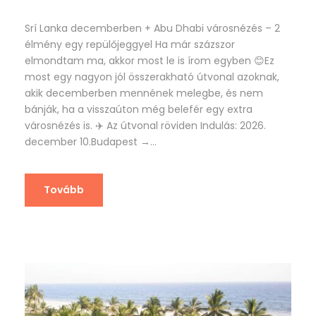
Srí Lanka decemberben + Abu Dhabi városnézés – 2
élmény egy repülőjeggyel Ha már százszor
elmondtam ma, akkor most le is írom egyben 😊Ez
most egy nagyon jól összerakható útvonal azoknak,
akik decemberben mennének melegbe, és nem
bánják, ha a visszaúton még belefér egy extra
városnézés is. ✈️ Az útvonal röviden Indulás: 2026.
december 10.Budapest →...
Tovább