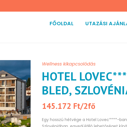
FŐOLDAL
UTAZÁSI AJÁN
Wellness kikapcsolódás
HOTEL LOVEC****
BLED, SZLOVÉNI
145.172 Ft/2fő
Egy hosszú hétvége a Hotel Lovec****-ban
Szlovéniában, egyedülálló lehetőséget kínál