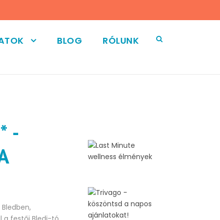
LATOK
BLOG
RÓLUNK
 -
A
 Bledben,
 a festői Bledi-tó