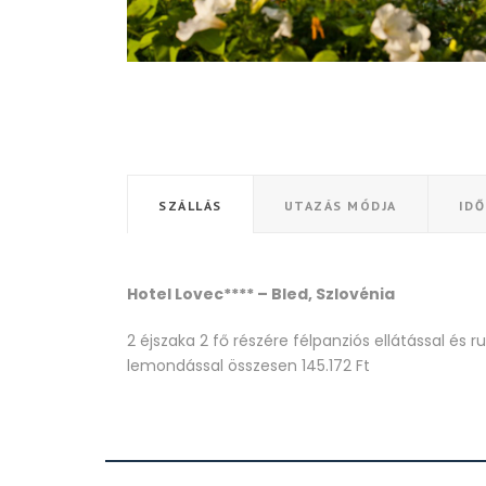
SZÁLLÁS
UTAZÁS MÓDJA
ID
Hotel Lovec**** – Bled, Szlovénia
2 éjszaka 2 fő részére félpanziós ellátással és 
lemondással összesen 145.172 Ft