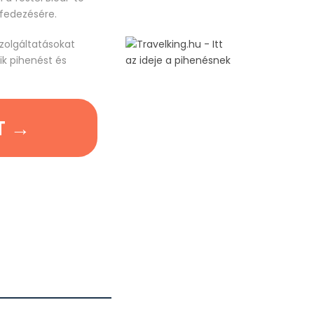
lfedezésére.
szolgáltatásokat
ik pihenést és
T →