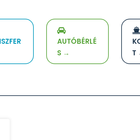
SZFER
AUTÓBÉRLÉ
K
S →
T