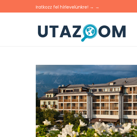
Iratkozz fel hírlevelünkre! → →