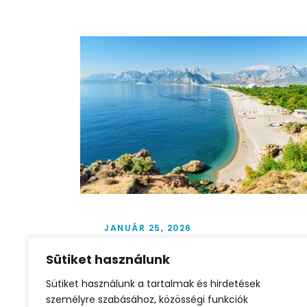
JANUÁR 25, 2026
Antalya május 10–17. – All
Sütiket használunk
inclusive nyaralás 271 445
Sütiket használunk a tartalmak és hirdetések
Ft/fő
személyre szabásához, közösségi funkciók