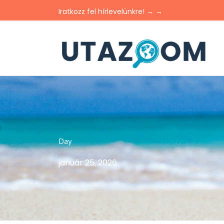
Iratkozz fel hírlevelünkre! → →
Day
január 25, 2026