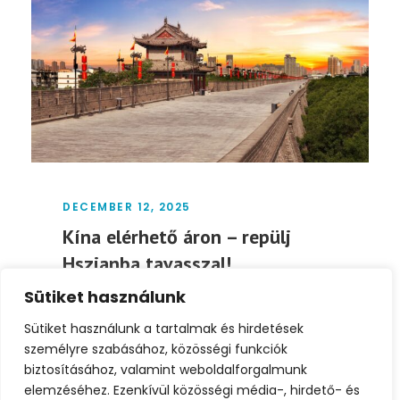
DECEMBER 12, 2025
Kína elérhető áron – repülj
Hszianba tavasszal!
Sütiket használunk
Budapestről Kínába most meglepően jó
áron juthatsz el:📅 2026. március 7–14.💸
Sütiket használunk a tartalmak és hirdetések
Retúr repjegy: 153 906...
személyre szabásához, közösségi funkciók
biztosításához, valamint weboldalforgalmunk
elemzéséhez. Ezenkívül közösségi média-, hirdető- és