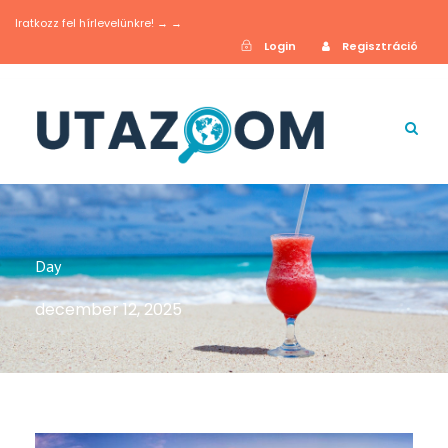
Iratkozz fel hírlevelünkre! → →
Login
Regisztráció
Day
december 12, 2025