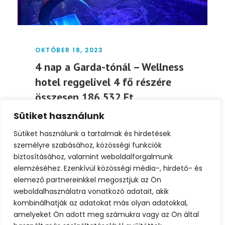
OKTÓBER 18, 2023
4 nap a Garda-tónál – Wellness
hotel reggelivel 4 fő részére
összesen 186.532 Ft
Sütiket használunk
Az Oliveto Hotel a Garda-tó partján
található, így könnyen felfedezheted a
Sütiket használunk a tartalmak és hirdetések
környékbeli látnivalókat és városokat....
személyre szabásához, közösségi funkciók
biztosításához, valamint weboldalforgalmunk
elemzéséhez. Ezenkívül közösségi média-, hirdető- és
Tovább
elemező partnereinkkel megosztjuk az Ön
weboldalhasználatra vonatkozó adatait, akik
kombinálhatják az adatokat más olyan adatokkal,
amelyeket Ön adott meg számukra vagy az Ön által