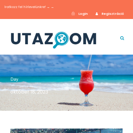
Iratkozz fel hírlevelünkre! → →
Login
Regisztráció
Day
október 18, 2023