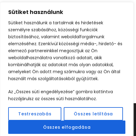
Fenséges hegyekkel, lélegzetelállító
Sütiket használunk
strandokkal és vendégszerető helyiekkel
várja Montenegró az oda utazókat. Időpont:
Sütiket használunk a tartalmak és hirdetések
2023. október...
személyre szabásához, közösségi funkciók
biztosításához, valamint weboldalforgalmunk
elemzéséhez. Ezenkívül közösségi média-, hirdető- és
Tovább
elemező partnereinkkel megosztjuk az Ön
weboldalhasználatra vonatkozó adatait, akik
kombinálhatják az adatokat más olyan adatokkal,
amelyeket Ön adott meg számukra vagy az Ön által
használt más szolgáltatásokból gyűjtöttek.
Az „Összes süti engedélyezése” gombra kattintva
hozzájárulsz az összes süti használatához.
Testreszabás
Összes letiltása
©2024 UTAZOOM - MINDEN JOG FENNTARTVA |
KÉSZÍTETTE
WEBCREATIVE
Összes elfogadása