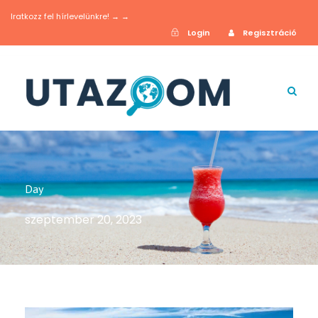
Iratkozz fel hírlevelünkre! → →
Login
Regisztráció
Day
szeptember 20, 2023