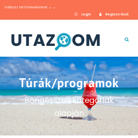
Iratkozz fel hírlevelünkre! → →
Login
Regisztráció
Túrák/programok
Böngésszen kategóriák
alapján