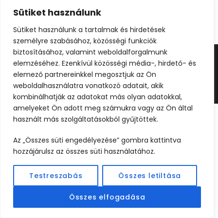
Sütiket használunk
Sütiket használunk a tartalmak és hirdetések
személyre szabásához, közösségi funkciók
biztosításához, valamint weboldalforgalmunk
elemzéséhez. Ezenkívül közösségi média-, hirdető- és
©2024 UTAZOOM - MINDEN JOG FENNTARTVA |
elemező partnereinkkel megosztjuk az Ön
KÉSZÍTETTE
WEBCREATIVE
weboldalhasználatra vonatkozó adatait, akik
kombinálhatják az adatokat más olyan adatokkal,
amelyeket Ön adott meg számukra vagy az Ön által
használt más szolgáltatásokból gyűjtöttek.
Az „Összes süti engedélyezése” gombra kattintva
hozzájárulsz az összes süti használatához.
Testreszabás
Összes letiltása
Összes elfogadása