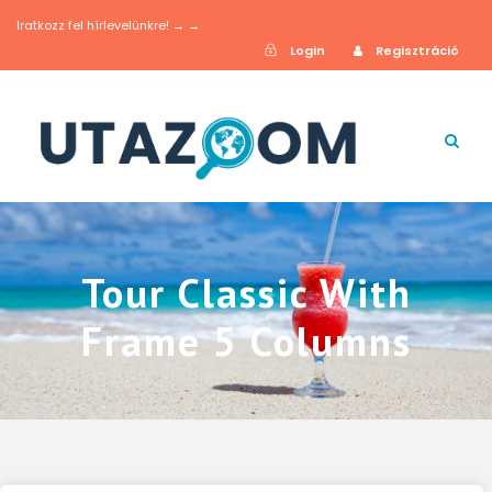
Iratkozz fel hírlevelünkre! → →
Login
Regisztráció
Tour Classic With
Frame 5 Columns