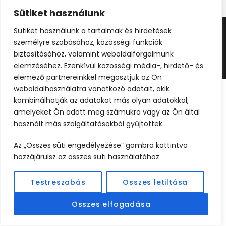
Sütiket használunk
Sütiket használunk a tartalmak és hirdetések
©2024 UTAZOOM - MINDEN JOG FENNTARTVA |
személyre szabásához, közösségi funkciók
KÉSZÍTETTE
WEBCREATIVE
biztosításához, valamint weboldalforgalmunk
elemzéséhez. Ezenkívül közösségi média-, hirdető- és
elemező partnereinkkel megosztjuk az Ön
weboldalhasználatra vonatkozó adatait, akik
kombinálhatják az adatokat más olyan adatokkal,
amelyeket Ön adott meg számukra vagy az Ön által
használt más szolgáltatásokból gyűjtöttek.
Az „Összes süti engedélyezése” gombra kattintva
hozzájárulsz az összes süti használatához.
Testreszabás
Összes letiltása
Összes elfogadása