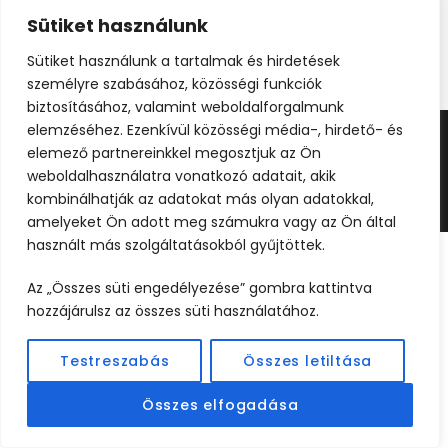
Sütiket használunk
Sütiket használunk a tartalmak és hirdetések
személyre szabásához, közösségi funkciók
biztosításához, valamint weboldalforgalmunk
elemzéséhez. Ezenkívül közösségi média-, hirdető- és
elemező partnereinkkel megosztjuk az Ön
©2024 UTAZOOM - MINDEN JOG FENNTARTVA |
weboldalhasználatra vonatkozó adatait, akik
KÉSZÍTETTE
WEBCREATIVE
kombinálhatják az adatokat más olyan adatokkal,
amelyeket Ön adott meg számukra vagy az Ön által
használt más szolgáltatásokból gyűjtöttek.
Az „Összes süti engedélyezése” gombra kattintva
hozzájárulsz az összes süti használatához.
Testreszabás
Összes letiltása
Összes elfogadása