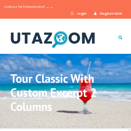
Iratkozz fel hírlevelünkre! → →
Login
Regisztráció
Tour Classic With
Custom Excerpt 2
Columns