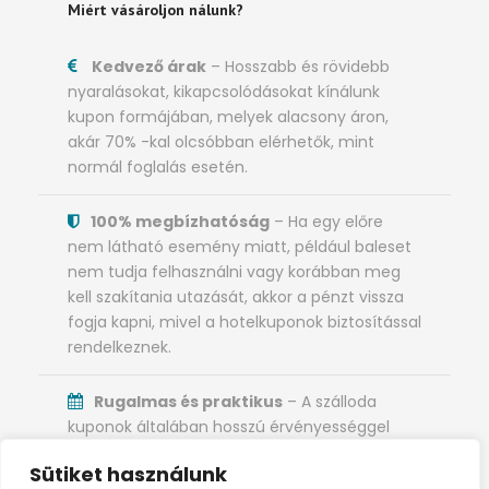
Miért vásároljon nálunk?
Kedvező árak
– Hosszabb és rövidebb
nyaralásokat, kikapcsolódásokat kínálunk
kupon formájában, melyek alacsony áron,
akár 70% -kal olcsóbban elérhetők, mint
normál foglalás esetén.
100% megbízhatóság
– Ha egy előre
nem látható esemény miatt, például baleset
nem tudja felhasználni vagy korábban meg
kell szakítania utazását, akkor a pénzt vissza
fogja kapni, mivel a hotelkuponok biztosítással
rendelkeznek.
Rugalmas és praktikus
– A szálloda
kuponok általában hosszú érvényességgel
rendelkeznek, a vásárlás után akár 3 évig is
Sütiket használunk
érvényesek és különösen alkalmasak