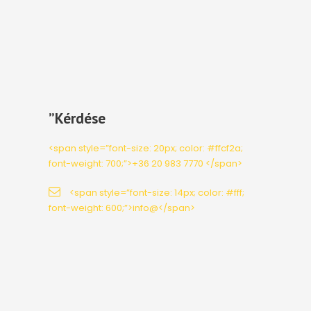
”Kérdése
<span style=”font-size: 20px; color: #ffcf2a;
font-weight: 700;”>+36 20 983 7770 </span>
<span style=”font-size: 14px; color: #fff;
font-weight: 600;”>info@</span>