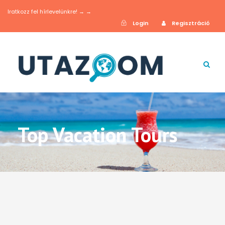
Iratkozz fel hírlevelünkre! → →
Login
Regisztráció
Top Vacation Tours