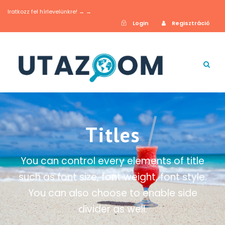
Iratkozz fel hírlevelünkre! → →
Login
Regisztráció
Titles
You can control every elements of title
such as font size, font weight, font style.
You can also choose to enable side
divider as well.