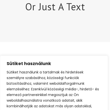
Or Just A Text
Sütiket használunk
Sütiket használunk a tartalmak és hirdetések
Enough!
személyre szabásához, közösségi funkciók
biztosításához, valamint weboldalforgalmunk
It's just fully
elemzéséhez. Ezenkívül közösségi média-, hirdető- és
elemező partnereinkkel megosztjuk az Ön
customizble
weboldalhasználatra vonatkozó adatait, akik
kombinálhatják az adatokat más olyan adatokkal,