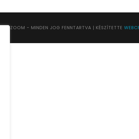
UTAZOOM - MINDEN JOG FENNTARTVA | KÉSZÍTETTE
WEBCR