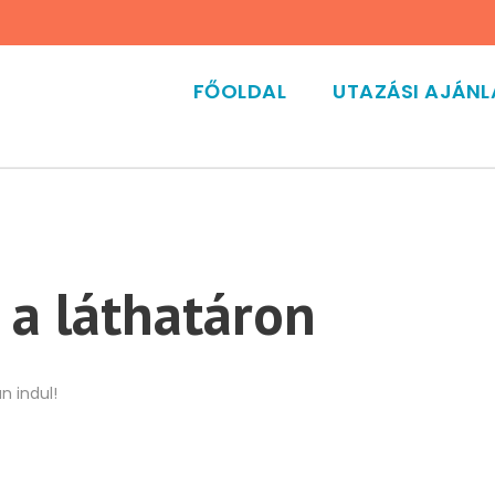
FŐOLDAL
UTAZÁSI AJÁN
 a láthatáron
n indul!