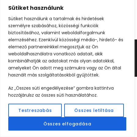
Sütiket használunk
Sütiket használunk a tartalmak és hirdetések
személyre szabásához, közösségi funkciók
biztosításához, valamint weboldalforgalmunk
elemzéséhez. Ezenkívül közösségi média-, hirdető- és
elemező partnereinkkel megosztjuk az Ön
weboldalhasználatra vonatkozó adatait, akik
©2024 UTAZOOM - MINDEN JOG FENNTARTVA |
kombinálhatják az adatokat más olyan adatokkal,
KÉSZÍTETTE
WEBCREATIVE
amelyeket Ön adott meg számukra vagy az Ön által
használt más szolgáltatásokból gyűjtöttek.
Az „Összes süti engedélyezése” gombra kattintva
hozzájárulsz az összes süti használatához.
Testreszabás
Összes letiltása
Összes elfogadása