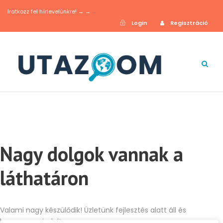
Iratkozz fel hírlevelünkre! → →
Login
Regisztráció
Nagy dolgok vannak a
láthatáron
Valami nagy készülődik! Üzletünk fejlesztés alatt áll és
hamarosan indul!