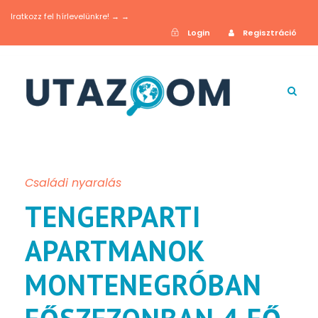
Iratkozz fel hírlevelünkre! → →
Login
Regisztráció
Családi nyaralás
TENGERPARTI
APARTMANOK
MONTENEGRÓBAN