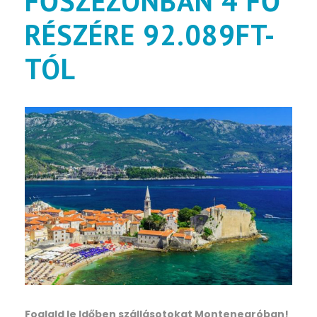
FŐSZEZONBAN 4 FŐ
RÉSZÉRE 92.089FT-
TÓL
Foglald le Időben szállásotokat Montenegróban!