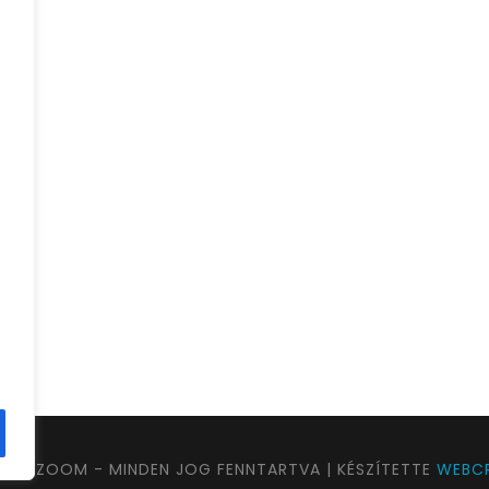
UTAZOOM - MINDEN JOG FENNTARTVA | KÉSZÍTETTE
WEBCR