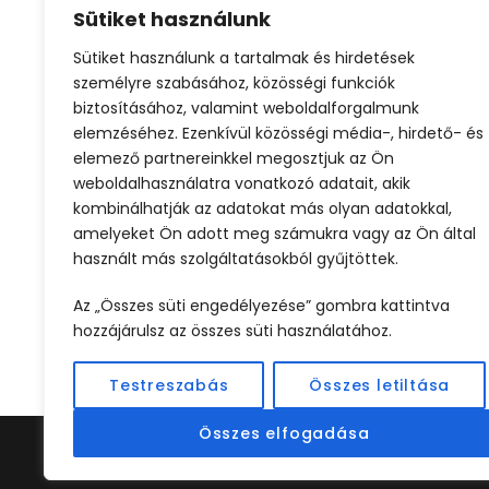
Sütiket használunk
hajókiránduláson!
Sütiket használunk a tartalmak és hirdetések
Fedezd fel Velence varázslatos
személyre szabásához, közösségi funkciók
szigeteit egy lélegzetelállító
biztosításához, valamint weboldalforgalmunk
hajókiránduláson! Panorámás hajótúra
elemzéséhez. Ezenkívül közösségi média-, hirdető- és
Murano, Burano és Torcello szigeteire...
elemező partnereinkkel megosztjuk az Ön
weboldalhasználatra vonatkozó adatait, akik
kombinálhatják az adatokat más olyan adatokkal,
Tovább
amelyeket Ön adott meg számukra vagy az Ön által
használt más szolgáltatásokból gyűjtöttek.
Az „Összes süti engedélyezése” gombra kattintva
hozzájárulsz az összes süti használatához.
Testreszabás
Összes letiltása
Összes elfogadása
©2024 