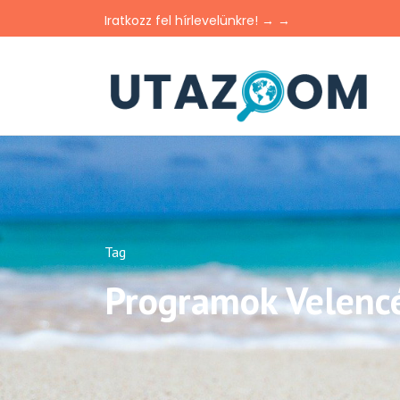
Iratkozz fel hírlevelünkre! → →
Tag
Programok Velenc