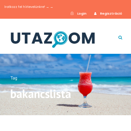
Iratkozz fel hírlevelünkre! → →
Login
Regisztráció
Tag
bakancslista