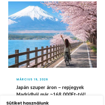
MÁRCIUS 19, 2026
Japán szuper áron – repjegyek
Madridból már ~168 000Ft-tól!
Sütiket használunk
Japán szuper áron – repjegyek Madridból