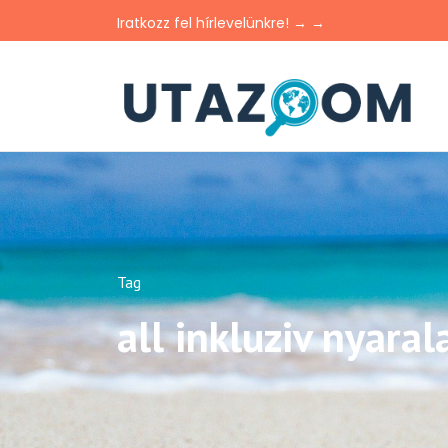
Iratkozz fel hírlevelünkre! → →
Tag
all inkluziv nyaral