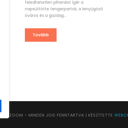
feledhetetlen pihenést ígér a
napsüttötte tengerpartok, a lenyűgöző
óváros és a gazdag...
Tovább
UTAZOOM - MINDEN JOG FENNTARTVA | KÉSZÍTETTE
WEBCR