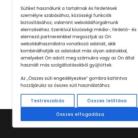
Montenegróba utazva gyönyörű
Sütiket használunk a tartalmak és hirdetések
hegyvidéki tájakat, kristálytiszta
személyre szabásához, közösségi funkciók
tengerpartokat és történelmi
biztosításához, valamint weboldalforgalmunk
városokat találunk. Rafting a Tara-
elemzéséhez. Ezenkívül közösségi média-, hirdető- és
szurdokban, a...
elemező partnereinkkel megosztjuk az Ön
weboldalhasználatra vonatkozó adatait, akik
kombinálhatják az adatokat más olyan adatokkal,
Tovább
amelyeket Ön adott meg számukra vagy az Ön által
használt más szolgáltatásokból gyűjtöttek.
Az „Összes süti engedélyezése” gombra kattintva
hozzájárulsz az összes süti használatához.
Testreszabás
Összes letiltása
Összes elfogadása
©2024 