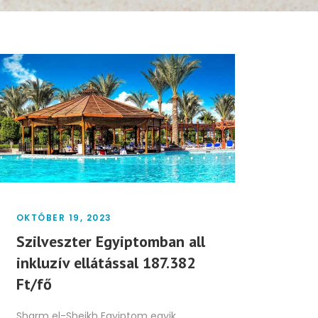
OKTÓBER 19, 2023
Szilveszter Egyiptomban all
inkluzív ellátással 187.382
Ft/fő
Sharm el-Sheikh Egyiptom egyik