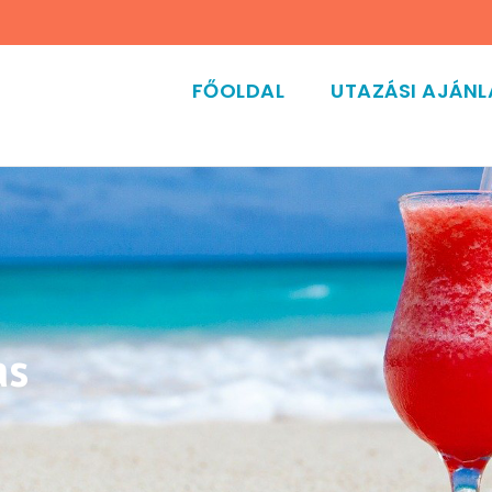
FŐOLDAL
UTAZÁSI AJÁN
as