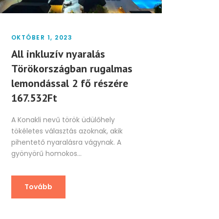
OKTÓBER 1, 2023
All inkluzív nyaralás
Törökországban rugalmas
lemondással 2 fő részére
167.532Ft
A Konakli nevű török üdülőhely
tökéletes választás azoknak, akik
pihentető nyaralásra vágynak. A
gyönyörű homokos...
Tovább