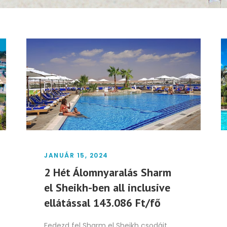
JANUÁR 15, 2024
2 Hét Álomnyaralás Sharm
el Sheikh-ben all inclusive
ellátással 143.086 Ft/fő
Fedezd fel Sharm el Sheikh csodáit,