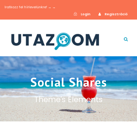
Iratkozz fel hírlevelünkre! → →
Login
Regisztráció
Social Shares
Theme's Elements