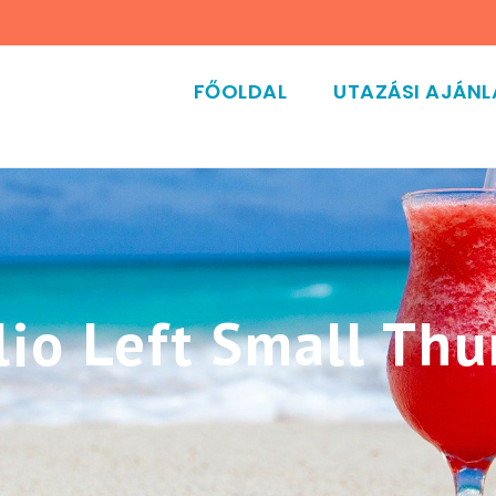
FŐOLDAL
UTAZÁSI AJÁN
lio Left Small Th