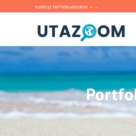
Iratkozz fel hírlevelünkre! → →
Portfo