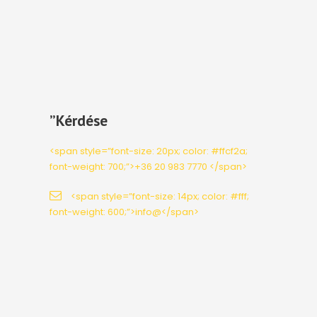
”Kérdése
<span style=”font-size: 20px; color: #ffcf2a;
font-weight: 700;”>+36 20 983 7770 </span>
<span style=”font-size: 14px; color: #fff;
font-weight: 600;”>info@</span>