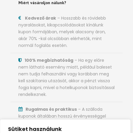
Miért vásároljon nálunk?
Kedvező árak
– Hosszabb és rövidebb
nyaralásokat, kikapcsolódásokat kínálunk
kupon formájában, melyek alacsony áron,
akár 70% -kal olcsóbban elérhetők, mint
normál foglalás esetén.
100% megbízhatóság
– Ha egy előre
nem látható esemény miatt, például baleset
nem tudja felhasználni vagy korábban meg
kell szakítania utazását, akkor a pénzt vissza
fogja kapni, mivel a hotelkuponok biztosítással
rendelkeznek.
Rugalmas és praktikus
– A szálloda
kuponok általában hosszú érvényességgel
rendelkeznek, a vásárlás után akár 3 évig is
Sütiket használunk
érvényesek és különösen alkalmasak