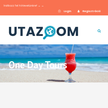
Iratkozz fel hírlevelünkre! → →
Login
Regisztráció
One Day Tours