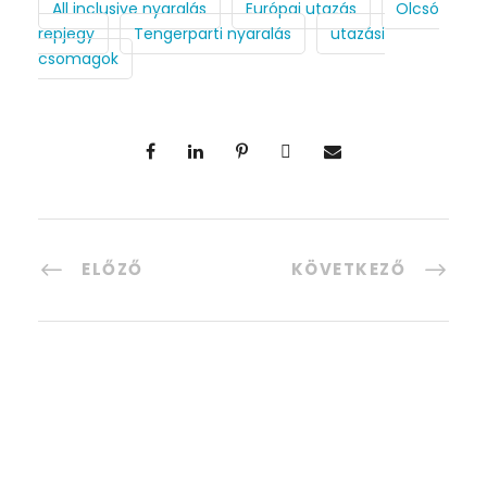
All inclusive nyaralás
Európai utazás
Olcsó
repjegy
Tengerparti nyaralás
utazási
csomagok
ELŐZŐ
KÖVETKEZŐ