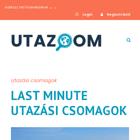
Iratkozz fel hírlevelünkre! → →
Login
Regisztráció
Utazási csomagok
LAST MINUTE
UTAZÁSI CSOMAGOK