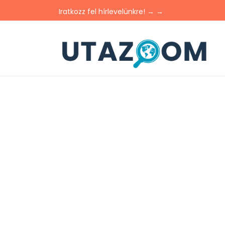
Iratkozz fel hírlevelünkre! → →
GALLER