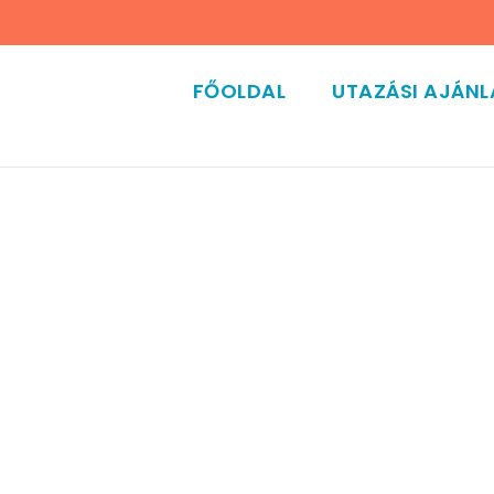
FŐOLDAL
UTAZÁSI AJÁN
Y GRID 4 COLUMNS N