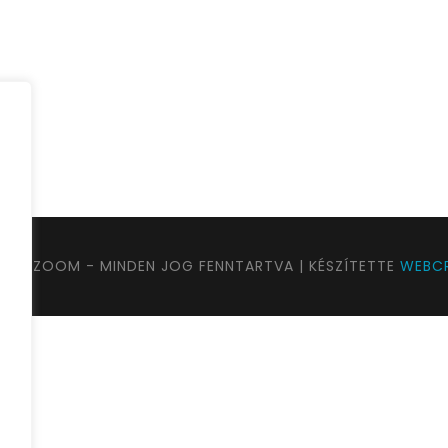
Full / Hover With Right Title & Caption
UTAZOOM - MINDEN JOG FENNTARTVA | KÉSZÍTETTE
WEBCR