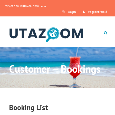
Iratkozz fel hírlevelünkre! → →
Login
Regisztráció
Customer – Bookings
Booking List