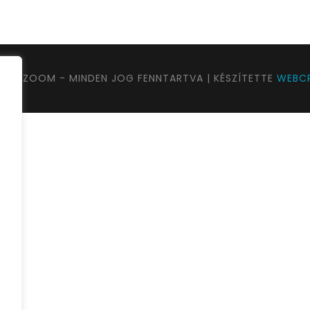
UTAZOOM - MINDEN JOG FENNTARTVA | KÉSZÍTETTE
WEBCR