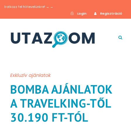
Iratkozz fel hírlevelünkre! → →
Login
Regisztráció
Exkluzív ajánlatok
BOMBA AJÁNLATOK
A TRAVELKING-TŐL
30.190 FT-TÓL