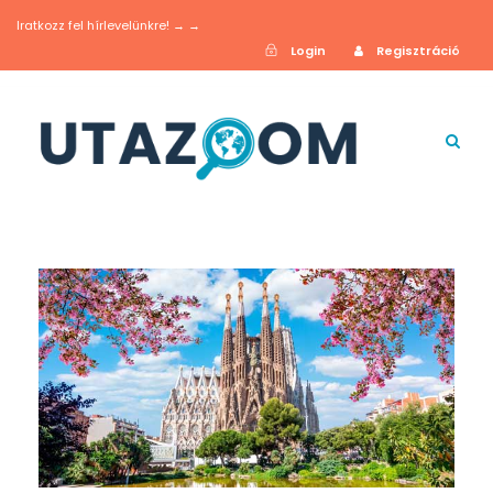
Iratkozz fel hírlevelünkre! → →
Login
Regisztráció