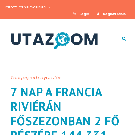
Iratkozz fel hírlevelünkre! → →
Login
Regisztráció
Tengerparti nyaralás
7 NAP A FRANCIA
RIVIÉRÁN
FŐSZEZONBAN 2 FŐ