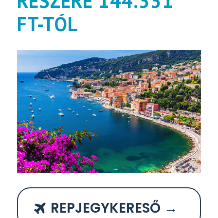
RÉSZÉRE 144.331
FT-TÓL
REPJEGYKERESŐ →