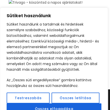
Sütiket használunk
Sütiket használunk a tartalmak és hirdetések
személyre szabásához, közösségi funkciók
biztosításához, valamint weboldalforgalmunk
elemzéséhez. Ezenkívül közösségi média-, hirdető- és
elemező partnereinkkel megosztjuk az Ön
weboldalhasználatra vonatkozó adatait, akik
kombinálhatják az adatokat más olyan adatokkal,
amelyeket Ön adott meg számukra vagy az Ön által
használt más szolgáltatásokból gyűjtöttek.
Az „Összes süti engedélyezése” gombra kattintva
hozzájárulsz az összes süti használatához.
Testreszabás
Összes letiltása
©2024 UTAZOOM - MINDEN JOG FENNTARTVA |
KÉSZÍTETTE
WEBCREATIVE
Összes elfogadása