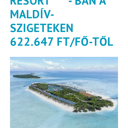
RESORT****- BAN A
MALDÍV-
SZIGETEKEN
622.647 FT/FŐ-TŐL