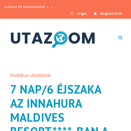
Iratkozz fel hírlevelünkre! → →
Login
Regisztráció
Exotikus utazások
7 NAP/6 ÉJSZAKA
AZ INNAHURA
MALDIVES