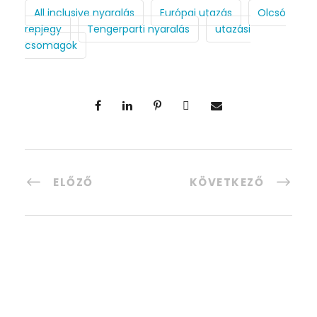
All inclusive nyaralás
Európai utazás
Olcsó
repjegy
Tengerparti nyaralás
utazási
csomagok
ELŐZŐ
KÖVETKEZŐ