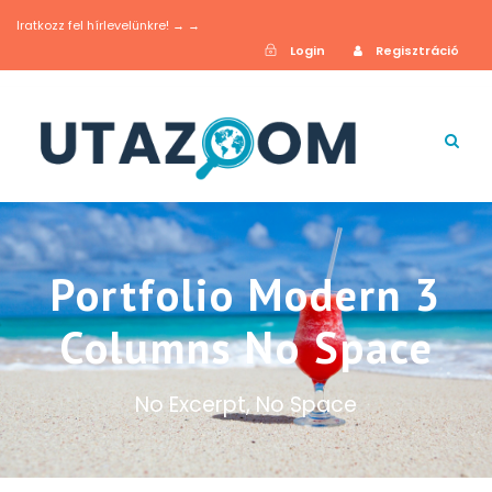
Iratkozz fel hírlevelünkre! → →
Login
Regisztráció
Portfolio Modern 3
Columns No Space
No Excerpt, No Space
Inceptos Bibm Sem