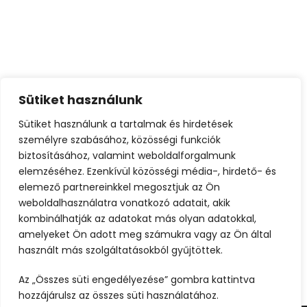
Porta Justo
Fusce Pelleque Conse
Sütiket használunk
Ultricies Fusce Quam
Sütiket használunk a tartalmak és hirdetések
Zermatt Switzerland
személyre szabásához, közösségi funkciók
biztosításához, valamint weboldalforgalmunk
elemzéséhez. Ezenkívül közösségi média-, hirdető- és
Tortor Vehicula Inceptos
elemező partnereinkkel megosztjuk az Ön
weboldalhasználatra vonatkozó adatait, akik
Aenean Amet Inceptos
kombinálhatják az adatokat más olyan adatokkal,
amelyeket Ön adott meg számukra vagy az Ön által
Great Paris
használt más szolgáltatásokból gyűjtöttek.
Inceptos Vestibulum Ipsum Elit
Az „Összes süti engedélyezése” gombra kattintva
hozzájárulsz az összes süti használatához.