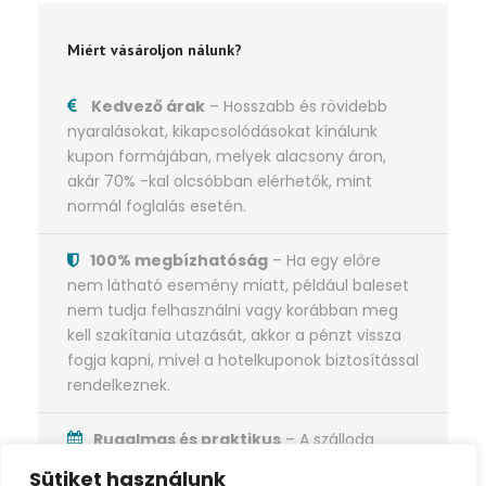
Miért vásároljon nálunk?
Kedvező árak
– Hosszabb és rövidebb
nyaralásokat, kikapcsolódásokat kínálunk
kupon formájában, melyek alacsony áron,
akár 70% -kal olcsóbban elérhetők, mint
normál foglalás esetén.
100% megbízhatóság
– Ha egy előre
nem látható esemény miatt, például baleset
nem tudja felhasználni vagy korábban meg
kell szakítania utazását, akkor a pénzt vissza
fogja kapni, mivel a hotelkuponok biztosítással
rendelkeznek.
Rugalmas és praktikus
– A szálloda
kuponok általában hosszú érvényességgel
Sütiket használunk