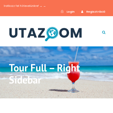
Iratkozz fel hírlevelünkre! → →
Login
Regisztráció
Tour Full – Right
Sidebar