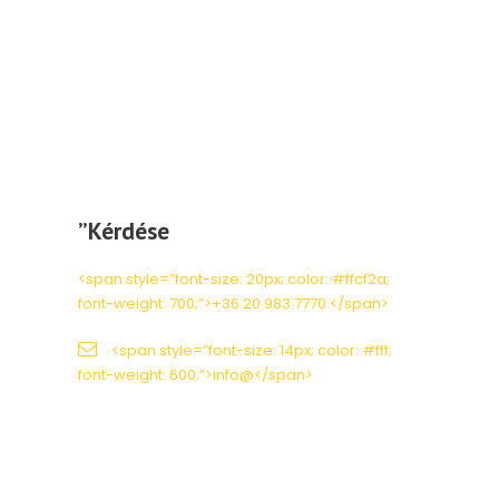
”Kérdése
<span style=”font-size: 20px; color: #ffcf2a;
font-weight: 700;”>+36 20 983 7770 </span>
<span style=”font-size: 14px; color: #fff;
font-weight: 600;”>info@</span>