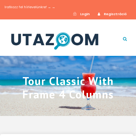
Iratkozz fel hírlevelünkre! → →
Login
Regisztráció
Tour Classic With
Frame 4 Columns