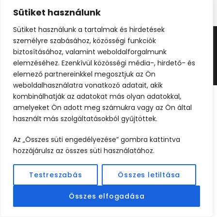
Sütiket használunk
Sütiket használunk a tartalmak és hirdetések
személyre szabásához, közösségi funkciók
©2024 UTAZOOM - MINDEN JOG FENNTARTVA |
biztosításához, valamint weboldalforgalmunk
KÉSZÍTETTE
WEBCREATIVE
elemzéséhez. Ezenkívül közösségi média-, hirdető- és
elemező partnereinkkel megosztjuk az Ön
weboldalhasználatra vonatkozó adatait, akik
kombinálhatják az adatokat más olyan adatokkal,
amelyeket Ön adott meg számukra vagy az Ön által
használt más szolgáltatásokból gyűjtöttek.
Az „Összes süti engedélyezése” gombra kattintva
hozzájárulsz az összes süti használatához.
Testreszabás
Összes letiltása
Összes elfogadása